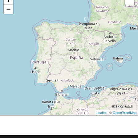
−
Leaflet
| ©
OpenStreetMap