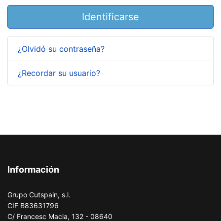
Identificarse
¿Olvidó su contraseña?
¿Recordar su usuario?
Información
Grupo Cutspain, s.l.
CIF B83631796
C/ Francesc Macia, 132 - 08640